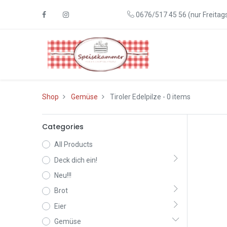
0676/517 45 56 (nur Freitags
Shop
Gemüse
Tiroler Edelpilze
- 0 items
Categories
All Products
Deck dich ein!
Neu!!!
Brot
Eier
Gemüse