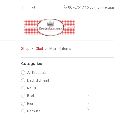
0676/517 45 56 (nur Freitags
Shop
Obst
Mair
- 0 items
Categories
All Products
Deck dich ein!
Neu!!!
Brot
Eier
Gemüse