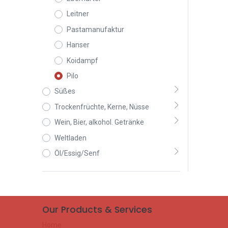
Leitner
Pastamanufaktur
Hanser
Koidampf
Pilo
Süßes
Trockenfrüchte, Kerne, Nüsse
Wein, Bier, alkohol. Getränke
Weltladen
Öl/Essig/Senf
Our Products & Services
Home