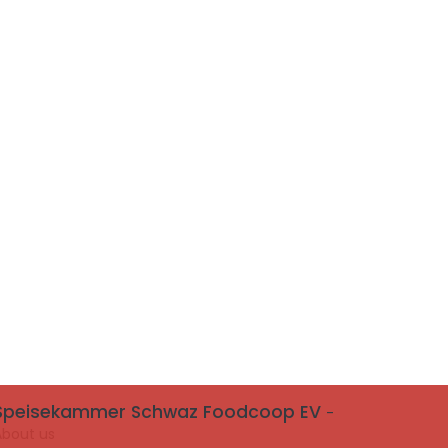
Speisekammer Schwaz Foodcoop EV
-
About us