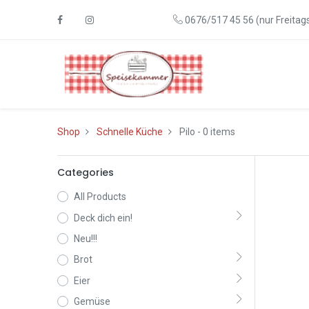
0676/517 45 56 (nur Freitags
Shop
Schnelle Küche
Pilo
- 0 items
Categories
All Products
Deck dich ein!
Neu!!!
Brot
Eier
Gemüse