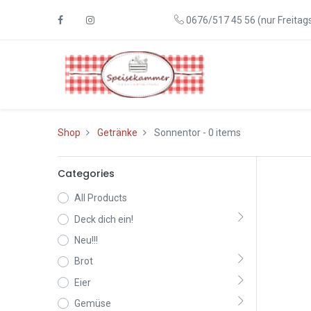
0676/517 45 56 (nur Freitags
Shop
Getränke
Sonnentor
- 0 items
Categories
All Products
Deck dich ein!
Neu!!!
Brot
Eier
Gemüse