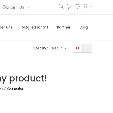
English (US)
ber uns
Mitgliedschaft
Partner
Blog
Sort By :
Default
ny product!
ke / Sonnentor
.