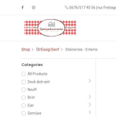
0676/517 45 56 (nur Freitags
Shop
Öl/Essig/Senf
Steirerreis
- 0 items
Categories
All Products
Deck dich ein!
Neu!!!
Brot
Eier
Gemüse