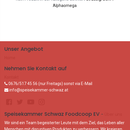
Alphaomega
.
Unser Angebot
Home
Nehmen Sie Kontakt auf
Kontakt
0676/517 45 56 (nur Freitags) sonst via E-Mail
info@speisekammer-schwaz.at
Speisekammer Schwaz Foodcoop EV
-
Über uns
Wir sind ein Team begeisterter Leute mit dem Ziel, das Leben aller
Menschen mit disruptiven Produkten zu verbessern. Wir kreieren