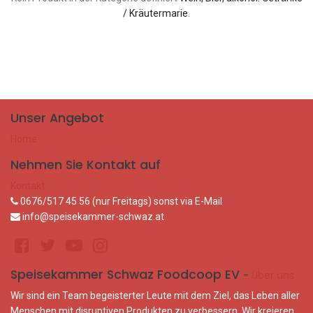
/ Kräutermarie
.
Unser Angebot
Home
Nehmen Sie Kontakt auf
Kontakt
0676/517 45 56 (nur Freitags) sonst via E-Mail
info@speisekammer-schwaz.at
Speisekammer Schwaz Foodcoop EV
-
Über uns
Wir sind ein Team begeisterter Leute mit dem Ziel, das Leben aller
Menschen mit disruptiven Produkten zu verbessern. Wir kreieren