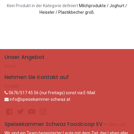
Kein Produkt in der Kategorie definiert
Milchprodukte / Joghurt /
Heiseler / Plastikbecher groß
.
Unser Angebot
Home
Nehmen Sie Kontakt auf
Kontakt
0676/517 45 56 (nur Freitags) sonst via E-Mail
info@speisekammer-schwaz.at
Speisekammer Schwaz Foodcoop EV
-
Über uns
Wir sind ein Team begeisterter Leute mit dem Ziel, das Leben aller