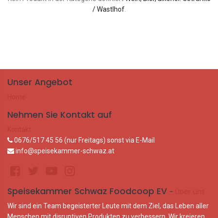
/ Wastlhof
.
Unser Angebot
Home
Nehmen Sie Kontakt auf
Kontakt
0676/517 45 56 (nur Freitags) sonst via E-Mail
info@speisekammer-schwaz.at
Speisekammer Schwaz Foodcoop EV
-
Über uns
Wir sind ein Team begeisterter Leute mit dem Ziel, das Leben aller
Menschen mit disruptiven Produkten zu verbessern. Wir kreieren