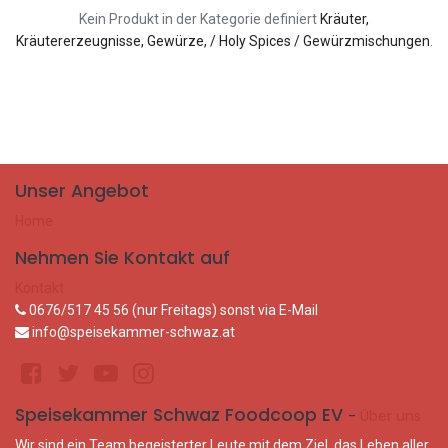
Kein Produkt in der Kategorie definiert
Kräuter,
Kräutererzeugnisse, Gewürze, / Holy Spices / Gewürzmischungen
.
Unser Angebot
Home
Nehmen Sie Kontakt auf
Kontakt
0676/517 45 56 (nur Freitags) sonst via E-Mail
info@speisekammer-schwaz.at
Speisekammer Schwaz Foodcoop EV
-
Über uns
Wir sind ein Team begeisterter Leute mit dem Ziel, das Leben aller