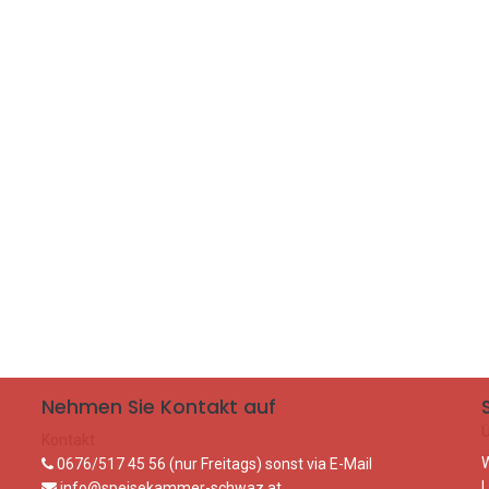
Nehmen Sie Kontakt auf
Kontakt
W
0676/517 45 56 (nur Freitags) sonst via E-Mail
L
info@speisekammer-schwaz.at