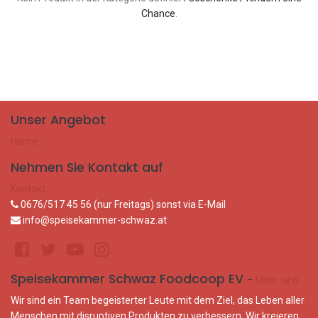
Chance
.
Unser Angebot
Home
Nehmen Sie Kontakt auf
Kontakt
0676/517 45 56 (nur Freitags) sonst via E-Mail
info@speisekammer-schwaz.at
Speisekammer Schwaz Foodcoop EV
-
Über uns
Wir sind ein Team begeisterter Leute mit dem Ziel, das Leben aller
Menschen mit disruptiven Produkten zu verbessern. Wir kreieren