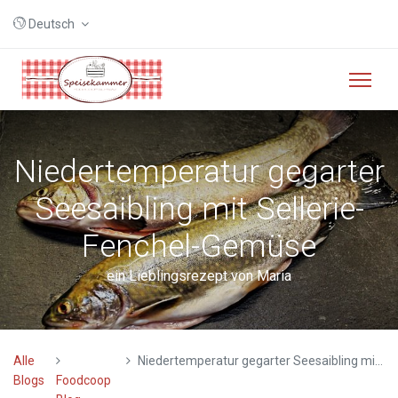
Deutsch
Niedertemperatur gegarter
Seesaibling mit Sellerie-
Fenchel-Gemüse
ein Lieblingsrezept von Maria
Alle
Niedertemperatur gegarter Seesaibling mit Sellerie-Fenchel-Gemüse
Blogs
Foodcoop