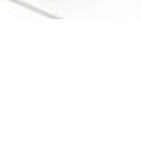
 in
blem"