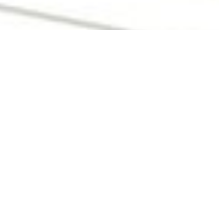
Foodcoop Blog
MeinBezirk.at zu Besuch
berichtete Michael Steger von MeinBezirk.at über Genussfairbrauch
Den ganzen Artikel zum Nachlesen: "Kein Nahversorger - Kein Pro