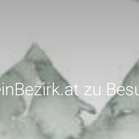
inBezirk.at zu Bes