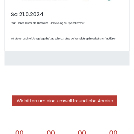
Sa 21.0.2024
Four-Hands-Dinner als Abschluss - Anmeldung bei Speisekammer
wir bieten auch Mitfahrgelegenheit ab Schwaz, bitte bei Anmeldung direkt bei Michi abklären
Wir bitten um eine umweltfreundliche Anreise
00
00
00
00